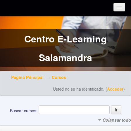
Español - Internacional (es)
Centro E-Learning
Salamandra
Página Principal
→
Cursos
Usted no se ha identificado. (
Acceder
)
Buscar cursos:
Colapsar todo