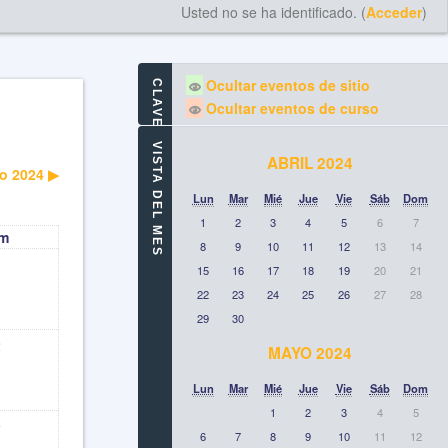
Usted no se ha identificado. (
Acceder
)
Ocultar eventos de sitio
CLAVE DE EVENTOS
Ocultar eventos de curso
VISTA DEL MES
ABRIL 2024
io 2024
▶︎
Lun
Mar
Mié
Jue
Vie
Sáb
Dom
1
2
3
4
5
6
7
m
8
9
10
11
12
13
14
15
16
17
18
19
20
21
22
23
24
25
26
27
28
29
30
2
MAYO 2024
Lun
Mar
Mié
Jue
Vie
Sáb
Dom
1
2
3
4
5
9
6
7
8
9
10
11
12