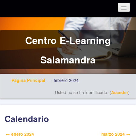
Español - Internacional (es)
Centro E-Learning
Salamandra
Página Principal
→
febrero 2024
Usted no se ha identificado. (
Acceder
)
Calendario
←
enero 2024
marzo 2024
→