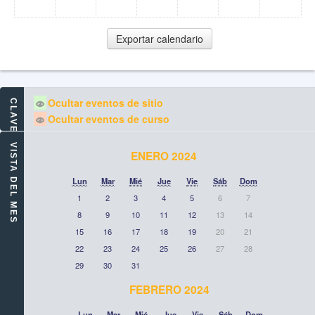
Ocultar eventos de sitio
CLAVE DE EVENTOS
Ocultar eventos de curso
VISTA DEL MES
ENERO 2024
Lun
Mar
Mié
Jue
Vie
Sáb
Dom
1
2
3
4
5
6
7
8
9
10
11
12
13
14
15
16
17
18
19
20
21
22
23
24
25
26
27
28
29
30
31
FEBRERO 2024
Lun
Mar
Mié
Jue
Vie
Sáb
Dom