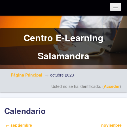
Español - Internacional (es)
Centro E-Learning
Salamandra
Página Principal
→
octubre 2023
Usted no se ha identificado. (
Acceder
)
Calendario
←
septiembre
noviembre