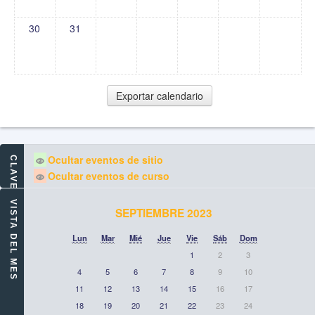
30
31
Ocultar eventos de sitio
CLAVE DE EVENTOS
Ocultar eventos de curso
VISTA DEL MES
SEPTIEMBRE 2023
Lun
Mar
Mié
Jue
Vie
Sáb
Dom
1
2
3
4
5
6
7
8
9
10
11
12
13
14
15
16
17
18
19
20
21
22
23
24