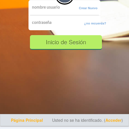
Crear Nuevo
¿no recuerda?
Inicio de Sesión
Página Principal
Usted no se ha identificado. (
Acceder
)