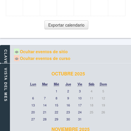
Ocultar eventos de sitio
CLAVE DE EVENTOS
Ocultar eventos de curso
VISTA DEL MES
OCTUBRE 2025
Lun
Mar
Mié
Jue
Vie
Sáb
Dom
1
2
3
4
5
6
7
8
9
10
11
12
13
14
15
16
17
18
19
20
21
22
23
24
25
26
27
28
29
30
31
NOVIEMBRE 2025