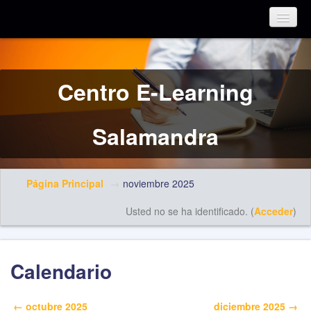
Español - Internacional (es)
Centro E-Learning
Salamandra
Página Principal
→
noviembre 2025
Usted no se ha identificado. (
Acceder
)
Calendario
←
octubre 2025
diciembre 2025
→