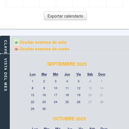
Ocultar eventos de sitio
CLAVE DE EVENTOS
Ocultar eventos de curso
VISTA DEL MES
SEPTIEMBRE 2025
Lun
Mar
Mié
Jue
Vie
Sáb
Dom
1
2
3
4
5
6
7
8
9
10
11
12
13
14
15
16
17
18
19
20
21
22
23
24
25
26
27
28
29
30
OCTUBRE 2025
Lun
Mar
Mié
Jue
Vie
Sáb
Dom