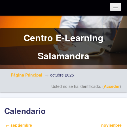
Español - Internacional (es)
Centro E-Learning
Salamandra
Página Principal
→
octubre 2025
Usted no se ha identificado. (
Acceder
)
Calendario
←
septiembre
noviembre