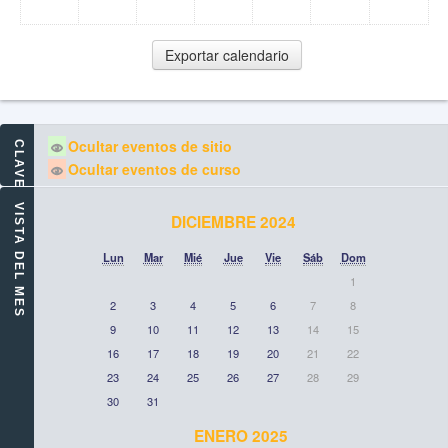
Ocultar eventos de sitio
CLAVE DE EVENTOS
Ocultar eventos de curso
VISTA DEL MES
DICIEMBRE 2024
Lun
Mar
Mié
Jue
Vie
Sáb
Dom
1
2
3
4
5
6
7
8
9
10
11
12
13
14
15
16
17
18
19
20
21
22
23
24
25
26
27
28
29
30
31
ENERO 2025