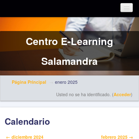
Español - Internacional (es)
Centro E-Learning
Salamandra
Página Principal
→
enero 2025
Usted no se ha identificado. (
Acceder
)
Calendario
←
diciembre 2024
febrero 2025
→