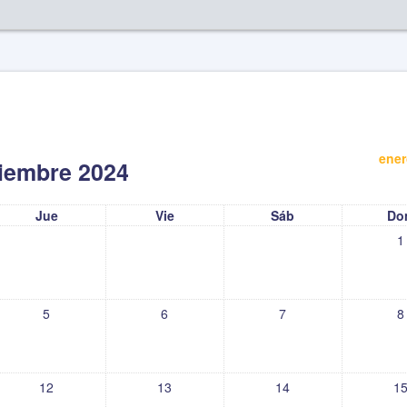
ener
iembre 2024
Jue
Vie
Sáb
Do
1
5
6
7
8
12
13
14
1