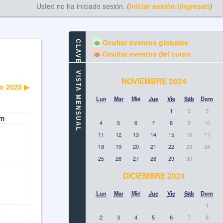
Usted no ha iniciado sesión. (
Iniciar sesión (ingresar)
)
Ocultar eventos globales
CLAVE DE EVENTOS
Ocultar eventos del curso
VISTA MENSUAL
NOVIEMBRE 2024
o 2025
▶︎
Lun
Mar
Mié
Jue
Vie
Sáb
Dom
1
2
3
m
4
5
6
7
8
9
10
11
12
13
14
15
16
17
18
19
20
21
22
23
24
25
26
27
28
29
30
DICIEMBRE 2024
Lun
Mar
Mié
Jue
Vie
Sáb
Dom
1
5
2
3
4
5
6
7
8