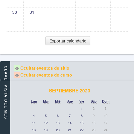
30
31
Ocultar eventos de sitio
CLAVE DE EVENTOS
Ocultar eventos de curso
VISTA DEL MES
SEPTIEMBRE 2023
Lun
Mar
Mié
Jue
Vie
Sáb
Dom
1
2
3
4
5
6
7
8
9
10
11
12
13
14
15
16
17
18
19
20
21
22
23
24