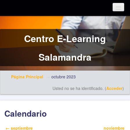
Español - Internacional (es)
Centro E-Learning
Salamandra
Página Principal
→
octubre 2023
Usted no se ha identificado. (
Acceder
)
Calendario
←
septiembre
noviembre