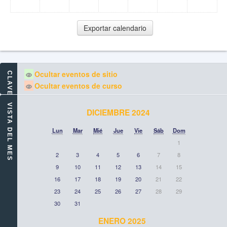
Ocultar eventos de sitio
CLAVE DE EVENTOS
Ocultar eventos de curso
VISTA DEL MES
DICIEMBRE 2024
Lun
Mar
Mié
Jue
Vie
Sáb
Dom
1
2
3
4
5
6
7
8
9
10
11
12
13
14
15
16
17
18
19
20
21
22
23
24
25
26
27
28
29
30
31
ENERO 2025