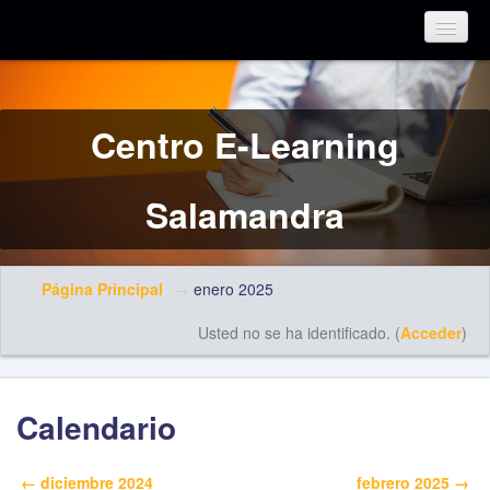
Español - Internacional (es)
Centro E-Learning
Salamandra
Página Principal
→
enero 2025
Usted no se ha identificado. (
Acceder
)
Calendario
←
diciembre 2024
febrero 2025
→