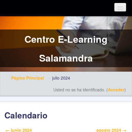
Español - Internacional (es)
Centro E-Learning
Salamandra
Página Principal
→
julio 2024
Usted no se ha identificado. (
Acceder
)
Calendario
←
junio 2024
agosto 2024
→