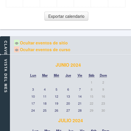
Ocultar eventos de sitio
CLAVE DE EVENTOS
Ocultar eventos de curso
VISTA DEL MES
JUNIO 2024
Lun
Mar
Mié
Jue
Vie
Sáb
Dom
1
2
3
4
5
6
7
8
9
10
11
12
13
14
15
16
17
18
19
20
21
22
23
24
25
26
27
28
29
30
JULIO 2024
Lun
Mar
Mié
Jue
Vie
Sáb
Dom