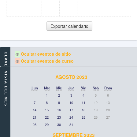
Ocultar eventos de sitio
CLAVE DE EVENTOS
Ocultar eventos de curso
VISTA DEL MES
AGOSTO 2023
Lun
Mar
Mié
Jue
Vie
Sáb
Dom
1
2
3
4
5
6
7
8
9
10
11
12
13
14
15
16
17
18
19
20
21
22
23
24
25
26
27
28
29
30
31
SEPTIEMBRE 2023