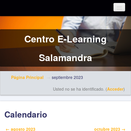
Español - Internacional (es)
Centro E-Learning
Salamandra
Página Principal
→
septiembre 2023
Usted no se ha identificado. (
Acceder
)
Calendario
←
agosto 2023
octubre 2023
→